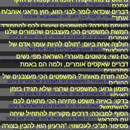
אתכם
דברים שכדאי לומר לבני הזוג, חוץ מ"אני אוהב/ת
אותך"
חוויתם פרידה? המשפטים שיעזרו לכם להתמודד
חמשת המשפטים הכי מעצבנים שהמורים שלנו
אומרים
חולצה אחת ביום: "חולם להיות עומר אדם של
החולצות"
כח נשי: ציטוטים מעוררי השראה מפי נשים
חזקות ומשפיעות
דברים שאקסים אומרים, ולמה הם באמת
מתכוונים
למה חזרת מאוחר? המשפטים הכי מעצבנים של
ההורים
תזמון גרוע: המשפטים שרצוי שלא תגידו בזמן
האימון
בדקו: באיזה משפט פתיחה הכי מתאים לכם
להשתמש?
הסוף למבוכה: דרכים מקוריות להתחיל שיחה
עם הקראש
מסיפור תנ"כי לעכשווי: "הרעיון הוא להבין בצורה