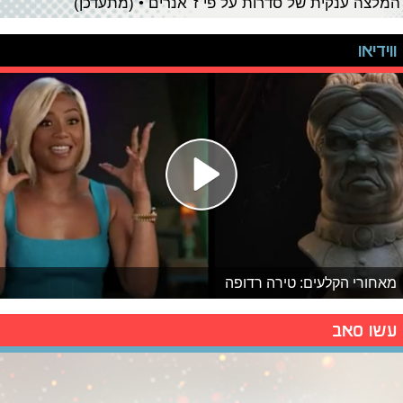
המלצה ענקית של סדרות על פי ז׳אנרים • (מתעדכן)
ווידיאו
מאחורי הקלעים: טירה רדופה
עשו סאב