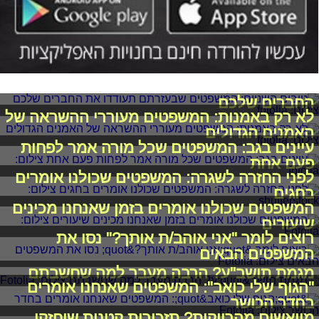
טובים השניים: המשפטים שבעזרתם תעודדו את
החברים שלכם
לא רק באמנות: המשפטים מעוררי ההשראה של
האמנים הגדולים
עיינים בגב: המשפטים שכל מורה אמר לפחות
פעם אחת
לפני החזרה לשגרה: המשפטים שכולנו אומרים
בחגים
המשפטים שכולנו אומרים בזמן שאנחנו מכינים
שיעורים
רוצים לומר "אני אוהב/ת אותך?" נסו את
המשפטים הבאים
מגמת תושב"ע? הרבה מעבר למה שחשבתם
"הגוף שלי כואב": המשפטים שאנחנו אומרים
בחדר הכושר
מיואשים מהרווקות? תזכורות קטנות שיחזקו