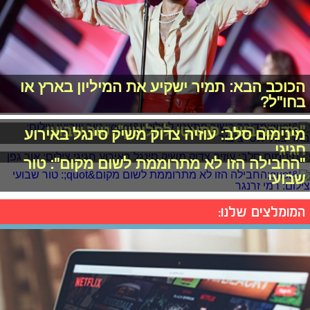
הכוכב הבא: תמיר ישקיע את המיליון בארץ או
בחו"ל?
"מדובר בשיר פתאטי לחלוטין": טור שבועי
מינימום סלב: עוזיה צדוק משיק סינגל באירוע
חגיגי
"החבילה הזו לא מתרוממת לשום מקום": טור
שבועי
המומלצים שלנו: