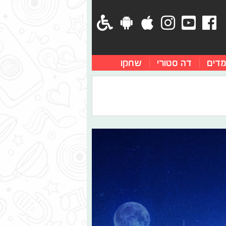
מדים
דה סטורי
שחקו