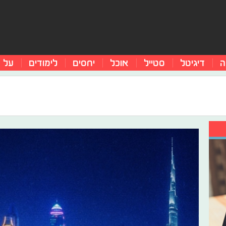
ה
דיגיטל
סטייל
אוכל
יחסים
לימודים
על 