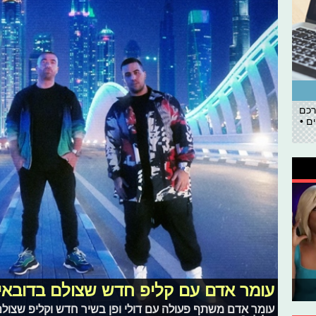
רכם
ם •
עומר אדם עם קליפ חדש שצולם בדובאי
עומר אדם משתף פעולה עם דולי ופן בשיר חדש וקליפ שצולם 
פרידות וגעגוע: איתי לוי עם אלבום מרג