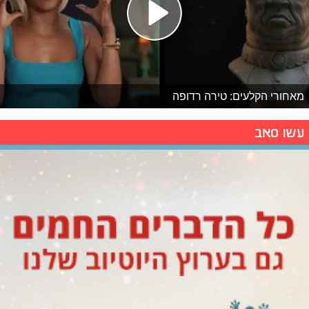
מאחורי הקלעים: טירה רדופה
עשו סאב