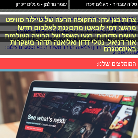
טליה עובדיה - מעלים זיכרון
עומר נודלמן - מעלים זיכרון
צרות בגן עדן: התקופה הרעה של טיילור סוויפט
מרגש: דמי לובאטו מתכוננת לאלבום חדש!
עושים פדיחות: רגעי השפל של הביצה העולמית
אור דניאל, נטלי דדון ואליאנה תדהר משקרות
באינסטגרם
המומלצים שלנו: