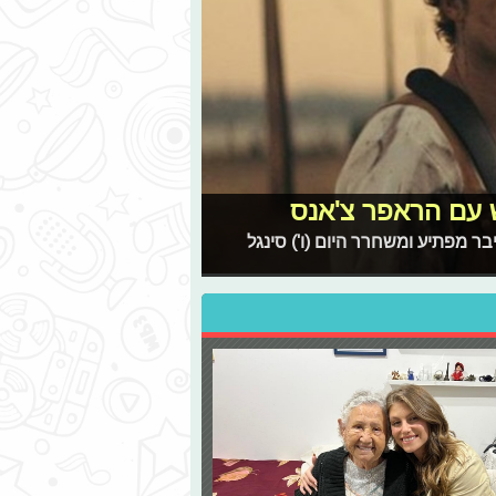
ש עם הראפר צ'אנס
ר מפתיע ומשחרר היום (ו') סינגל