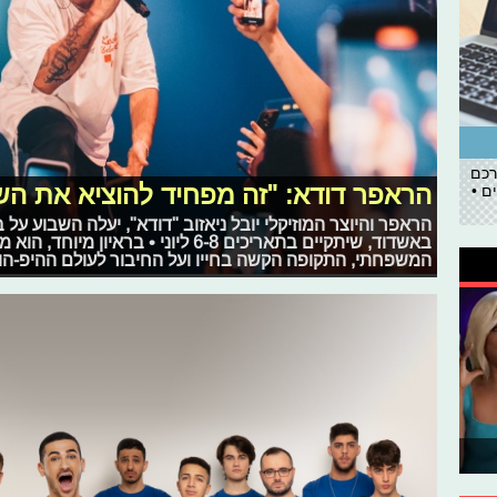
רכם
הראפר דודא: "זה מפחיד להוציא את השי
ם •
באשדוד, שיתקיים בתאריכים 6-8 ליוני • 
המשפחתי, התקופה הקשה בחייו ועל החיבור לעולם ההיפ-הו