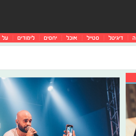
ה
דיגיטל
סטייל
אוכל
יחסים
לימודים
על 