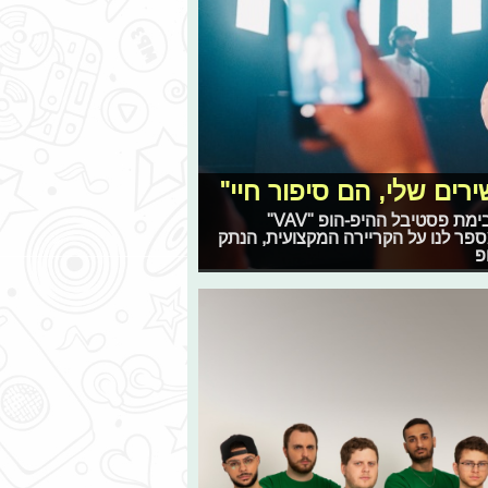
רים שלי, הם סיפור חיי"
הראפר והיוצר המוזיקלי יובל ניאזוב "דודא", יעלה השבוע על בימת פסטיבל ההיפ-הופ "VAV"
בראיון מיוחד, הוא מספר לנו על הקריירה המקצועית, הנתק
פ