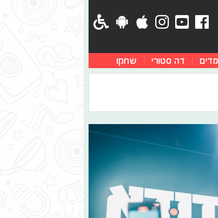
מדים
דה סטורי
שחקו