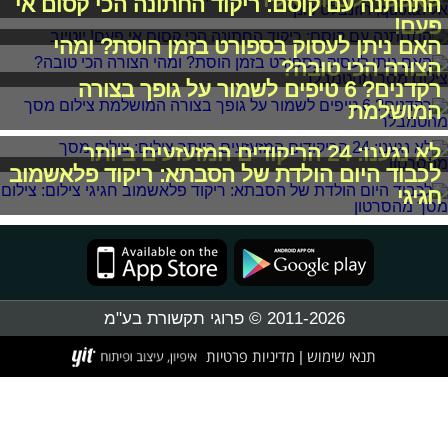
התחתנה עם קוסם: ריקוד החתונה הכי קסום אי
פעם!
האם ניתן לעסוק בספורט בזמן הוסת? ומהי
הצורה הכי טובה?
רקדנים? 6 טיפים לשמור על גופך בצורה
המושלמת
לא נגענו: 24 הריקודים המזעזעים ביותר
לכבוד היום הולדת של הסבתא: ריקוד פלאשמוב
חגיגי
2011-2026 © פרוגי תקשורת בע"מ
תנאי שימוש
מדיניות פרטיות
|