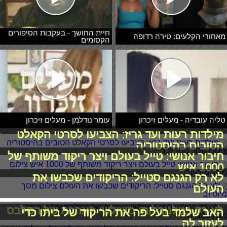
חיית החושך - בעקבות הסיפורים
מאחורי הקלעים: טירה רדופה
הקסומים
טליה עובדיה - מעלים זיכרון
עומר נודלמן - מעלים זיכרון
מילדות רעות ועד גריז: הצביעו לסרטי הקאלט
הטובים בהיסטוריה
חיבור אנושי: טייל בעולם ויצר ריקוד משותף של
1000 איש
לא רק הגנגם סטייל: הריקודים שכבשו את
העולם
לא רק בטלנובלות: משולשי האהבה של הסלבס
האב שלמד בעל פה את הריקוד של ביתו כדי
לעזור לה