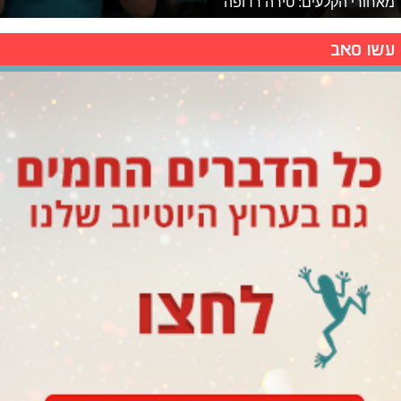
מאחורי הקלעים: טירה רדופה
עשו סאב