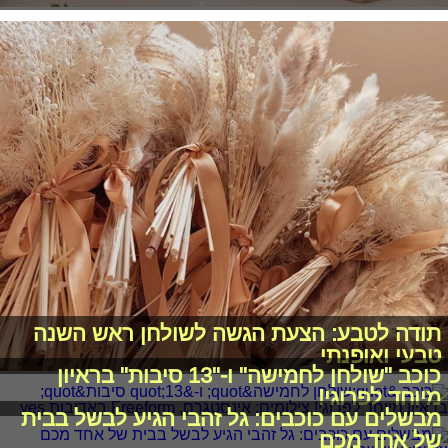
תודה לטבע: הצעת הגשה לשולחן ראש השנה
טבעי ואופנתי
כוכב "שולחן לחמישה" ו-"13 סיבות" בראיון
מיוחד לפרוגי!
מבשלים עם כוכבים: גל זהבי הגיע לבשל בבית
של אחד מכם