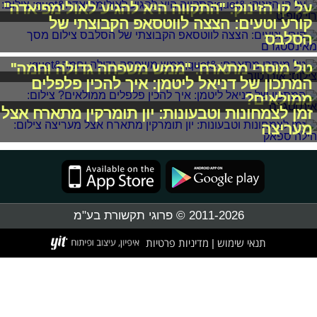
על קו הזינוק: "התקווה היא להגיע לאולימפיאדה"
קורע וטעים: הצצה לווטסאפ הקבוצתי של
הסלבס
טל מוסרי מתארח: "ממש משפחה גדולה וחמה"
המתכון של דניאל ליטמן: איך להכין פלפלים
ממולאים?
זמן לצמחונות וטבעונות: יון תומרקין מתארח אצל
מעריצה
2011-2026 © פרוגי תקשורת בע"מ
תנאי שימוש
מדיניות פרטיות
|