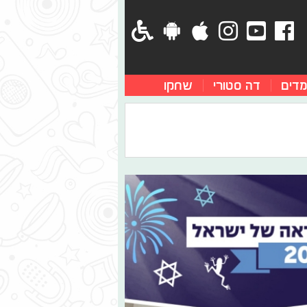
מדים
דה סטורי
שחקו