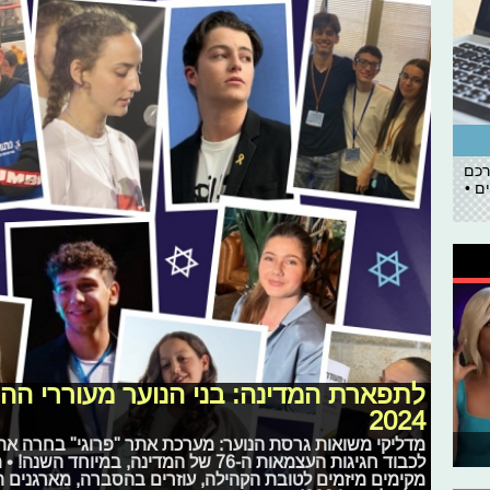
רכם
ם •
לתפארת המדינה: בני הנוער מעוררי ה
2024
מדליקי משואות גרסת הנוער: מערכת אתר "פרוגי" בחרה א
לכבוד חגיגות העצמאות ה-76 של המדינה, 
מקימים מיזמים לטובת הקהילה, עוזרים בהסברה, מארגנים ת