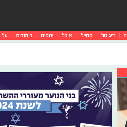
ה
דיגיטל
סטייל
אוכל
יחסים
לימודים
על 