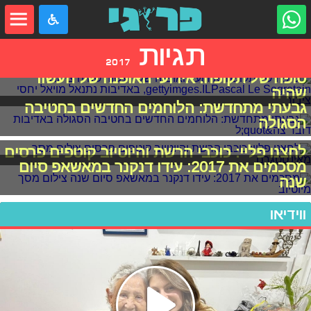
תגיות
2017
סופה של תקופה: אירועי האופנה של העשור
שהיה
גבעתי מתחדשת: הלוחמים החדשים בחטיבה
הסגולה
לחצנו פליי: כוכבי הרשת והיוטיוב קוטפים פרסים
מסכמים את 2017: עידו דנקנר במאשאפ סיום
שנה
ווידיאו