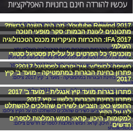
Youtube Rewind 2017: מה היה השנה ברשת?
מתכוננים לעונת הבמות: סקר מופעי חנוכה
הגדול
IFA 2017: ההכרזות העיקריות מכנס הטכנולוגיה
העולמי
מוכנים? כל הפרטים על עלילת פסטיגל סטורי
חשיפה לסופ"ש: איך יקראו לפסטיגל 2017?
פתרון בחינת הבגרות במתמטיקה - מועד ב' קיץ
2017
פתרון בגרות מועד קיץ אנגלית - מועד ב' 2017
פתרון בחינת הבגרות בלשון - קיץ 2017
החופש כאן: הצביעו לשירים שהולכים להשתלט
לנו על הקיץ
למקומות, היכון, קראו: חמש המלצות לספרים
חדשים