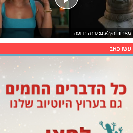
מאחורי הקלעים: טירה רדופה
עשו סאב