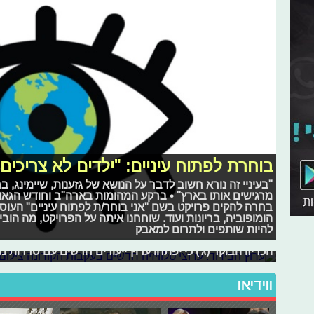
בוחרת לפתוח עיניים: "ילדים לא צריכי
"בעיניי זה נורא חשוב לדבר על הנושא של גזענות, שיימינג, ב
מרגישים אותו בארץ" • ברקע המהומות בארה"ב וחודש הגאווה
בחרה להקים פרויקט בשם "אני בוחר/ת לפתוח עיניים" העוסק
הומופוביה, בריונות ועוד. שוחחנו איתה על הפרויקט, מה הוביל
ערוץ הבידוד: ערוצי טלוויזיה חדשים בעק
להיות שותפים ולתרום למאבק
בצל כמות האזרחים המקומיים הנאלצים לשהות בבידוד ביתי ל
הכריזו הבוקר (ג') כי יפתחו ערוץ ייעודים חדשים עם סדרות
ווידיאו