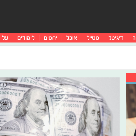
ה
דיגיטל
סטייל
אוכל
יחסים
לימודים
על 