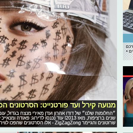
רכם
ם •
מנועה קירל ועד פורטנייט: הסרטונים הכי
״החלומות שלנו״ של דודו אהרון ועדן מאירי מנצח בגדול, עו
שנים ברציפות, מאז 2013! עוד נכנסו לדירוג: פא
שרוטונים והגיימר ZigZagZong - אלו הסרטונים שהפכו לוויראלים השנה