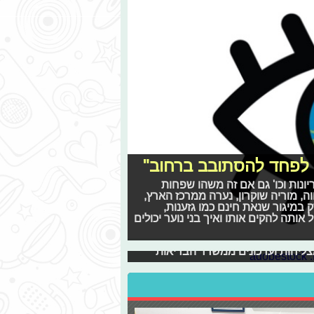
ם לפחד להסתובב ברחוב"
ריונות וכו' גם אם זה משהו שפחות
, מוריה שוקרון, נערה ממרכז הארץ,
 במיגור שנאת חינם כמו גזענות,
 אותה להקים אותו ואיך בני נוער יכולים
בות הקורונה
משך שבועיים, חברות הכבלים והלווין
 מצליחות ועדכונים ממשרד הבריאות