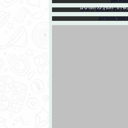
סופי: ערוץ הילדים ייפרד גם מחברת הכבלים "HOT" בתחילת 2018 ובמקומו יעלה ערוץ חדש
מן של פרוגי
י הבריחה, והחלטנו להפתיע אותו
זה כבר מזמן ידוע שהכוכבים האמתיים הם אלו שנמצאים ברשת. ערוץ yes kidZ שוקד בימים אלו על
עולים, שחולמים להפוך לדבר החם