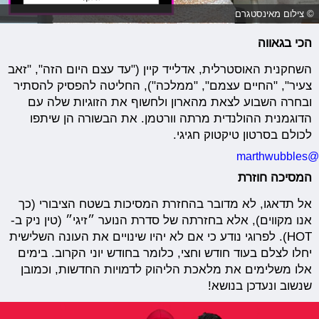
© צילום מאינסטגרם
הכי בגאווה
השחקנית האוסטרלית, אדלייד קיין ("עד עצם היום הזה", "זאב
צעיר", "החיים עצמם", "ממלכה"), החליטה להפסיק להסתיר
ובחרה השבוע לצאת מהארון ולחשוף את הזוגיות שלה עם
הדוגמנית ההולנדית מרתה וורטמן. את הבשורה הן שיתפו
לכולם בסרטון טיקטוק חגיגי.
@marthwubbles
המסיכה חוזרת
אל תדאגו, לא מדובר בהחזרת המסיכות בשטח הציבורי (כך
אנו מקווים), אלא בחזרתה של סדרת הנוער ״זיגי״ (טין ניק ב-
HOT). לפרוגי נודע כי אם לא יהיו שינויים את העונה השלישית
יחלו לצלם בעוד חודש וחצי, כלומר בחודש יוני הקרוב. בימים
אלו משלימים את מלאכת הליהוק לדמויות החדשות, וכמובן
שנשוב ונעדכן בנושא!