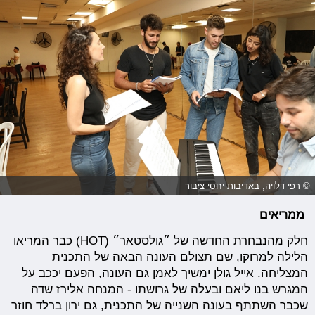
© רפי דלויה, באדיבות יחסי ציבור
ממריאים
חלק מהנבחרת החדשה של ״גולסטאר״ (HOT) כבר המריאו
הלילה למרוקו, שם תצולם העונה הבאה של התכנית
המצליחה. אייל גולן ימשיך לאמן גם העונה, הפעם יככב על
המגרש בנו ליאם ובעלה של גרושתו - המנחה אלירז שדה
שכבר השתתף בעונה השנייה של התכנית, גם ירון ברלד חוזר