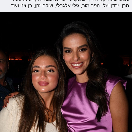
סבן, ירדן ויזל, נופר מור, גילי אלגבלי, שולה זקן, בן זיני ועוד.