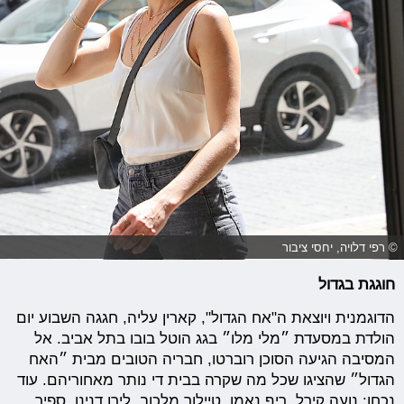
© רפי דלויה, יחסי ציבור
חוגגת בגדול
הדוגמנית ויוצאת ה"אח הגדול", קארין עליה, חגגה השבוע יום
הולדת במסעדת ״מלי מלו״ בגג הוטל בובו בתל אביב. אל
המסיבה הגיעה הסוכן רוברטו, חבריה הטובים מבית ״האח
הגדול״ שהציגו שכל מה שקרה בבית די נותר מאחוריהם. עוד
נכחו: נועה קירל, ריף נאמן, טיילור מלכוב, לירן דנינו, ספיר