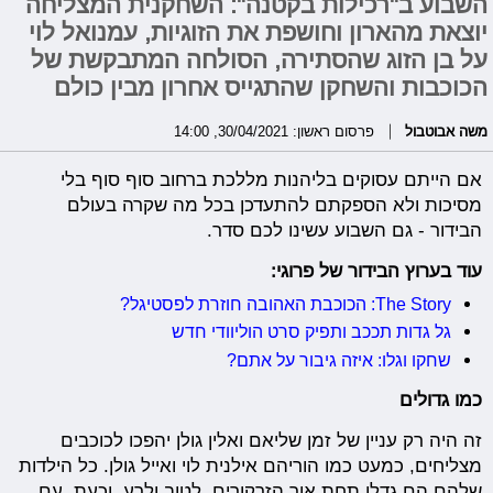
השבוע ב"רכילות בקטנה": השחקנית המצליחה
יוצאת מהארון וחושפת את הזוגיות, עמנואל לוי
על בן הזוג שהסתירה, הסולחה המתבקשת של
הכוכבות והשחקן שהתגייס אחרון מבין כולם
משה אבוטבול
פרסום ראשון: 30/04/2021, 14:00
אם הייתם עסוקים בליהנות מללכת ברחוב סוף סוף בלי
מסיכות ולא הספקתם להתעדכן בכל מה שקרה בעולם
הבידור - גם השבוע עשינו לכם סדר.
עוד בערוץ הבידור של פרוגי:
The Story: הכוכבת האהובה חוזרת לפסטיגל?
גל גדות תככב ותפיק סרט הוליוודי חדש
שחקו וגלו: איזה גיבור על אתם?
כמו גדולים
זה היה רק עניין של זמן שליאם ואלין גולן יהפכו לכוכבים
מצליחים, כמעט כמו הוריהם אילנית לוי ואייל גולן. כל הילדות
שלהם הם גדלו תחת אור הזרקורים, לטוב ולרע, וכעת, עם