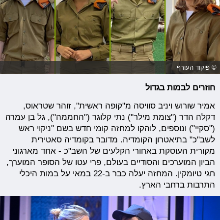
© פיקוד העורף
חוזרים לבמות בגדול
אמיר שורוש ויניב סוויסה מ"קופה ראשית", זוהר שטראוס,
דקלה הדר ("צומת מילר") נתי קלוגר ("החממה"), גל בן עמרה
("סקיי") ונוספים, לוהקו למחזה קומי חדש בשם "ניקוי ראש
לשב"כ" בתיאטרון הקומדיה. מדובר בקומדיה סאטירית
מקורית העוסקת באחורי הקלעים של השב"כ - אחד מארגוני
הביון המוערכים והסודיים בעולם, פרי עטו של הסופר המוערך,
חגי טיומקין. המחזה יעלה כבר ב-22 במאי על במות היכלי
התרבות ברחבי הארץ.