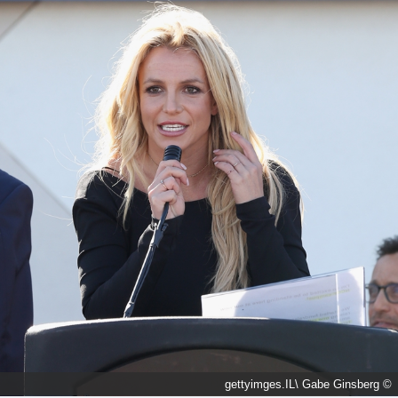
© gettyimges.IL\ Gabe Ginsberg