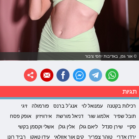
© אור גפן, באדיבות יחסי ציבור
תגיות
רכילות בקטנה
עמנואל לוי
אנג׳ל ברנס
פורמולה
זיגי
תובל שפיר
אלמוג שור
דניאל מורשת
אירוויזיון
אופק פסח
סקיי
שירן סנדל
ליאם גולן
אלין גולן
אשלי וקסמן בקשי
ירדן אדרי
טוהר צפריר
קים אור אזולאי
עידו טאקו
רביד רונן