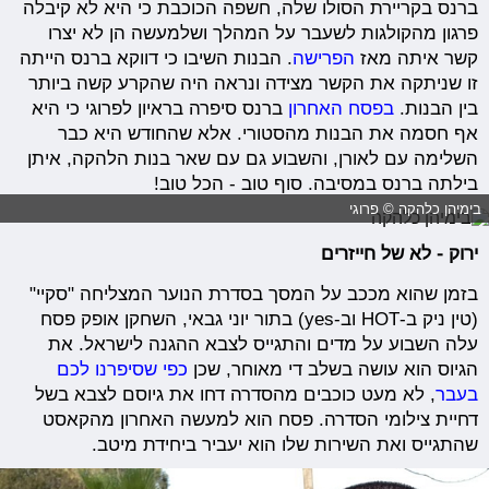
ברנס בקריירת הסולו שלה, חשפה הכוכבת כי היא לא קיבלה
פרגון מהקולגות לשעבר על המהלך ושלמעשה הן לא יצרו
קשר איתה מאז
הפרישה
. הבנות השיבו כי דווקא ברנס הייתה
זו שניתקה את הקשר מצידה ונראה היה שהקרע קשה ביותר
בין הבנות.
בפסח האחרון
ברנס סיפרה בראיון לפרוגי כי היא
אף חסמה את הבנות מהסטורי. אלא שהחודש היא כבר
השלימה עם לאורן, והשבוע גם עם שאר בנות הלהקה, איתן
בילתה ברנס במסיבה. סוף טוב - הכל טוב!
בימיהן כלהקה © פרוגי
ירוק - לא של חייזרים
בזמן שהוא מככב על המסך בסדרת הנוער המצליחה "סקיי"
(טין ניק ב-HOT וב-yes) בתור יוני גבאי, השחקן אופק פסח
עלה השבוע על מדים והתגייס לצבא ההגנה לישראל. את
הגיוס הוא עושה בשלב די מאוחר, שכן
כפי שסיפרנו לכם
בעבר
, לא מעט כוכבים מהסדרה דחו את גיוסם לצבא בשל
דחיית צילומי הסדרה. פסח הוא למעשה האחרון מהקאסט
שהתגייס ואת השירות שלו הוא יעביר ביחידת מיטב.