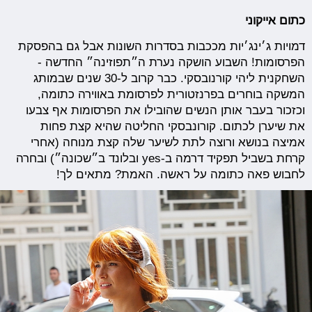
כתום אייקוני
דמויות ג׳ינג׳יות מככבות בסדרות השונות אבל גם בהפסקת
הפרסומות! השבוע הושקה נערת ה״תפוזינה״ החדשה -
השחקנית ליהי קורנובסקי. כבר קרוב ל-30 שנים שבמותג
המשקה בוחרים בפרנזטורית לפרסומת באווירה כתומה,
וכזכור בעבר אותן הנשים שהובילו את הפרסומות אף צבעו
את שיערן לכתום. קורונבסקי החליטה שהיא קצת פחות
אמיצה בנושא ורוצה לתת לשיער שלה קצת מנוחה (אחרי
קרחת בשביל תפקיד דרמה ב-yes ובלונד ב״שכונה״) ובחרה
לחבוש פאה כתומה על ראשה. האמת? מתאים לך!