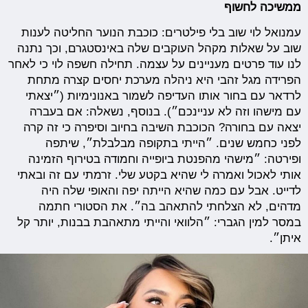
ממשיכה לחשוף
עמנואל לוי שוב בלי פילטרים: כוכבת הנוער החליטה לענות
שוב על שאלות מקהל העוקבים שלה באינסטגרם, וכך נתנה
לנו עוד פרטים מעניינים על עצמה. תחילה חשפה לוי כי לאחר
הפרידה מגל זהבי היא ניהלה מערכת יחסים קצרה מתחת
לרדאר עם בחור אותו העדיפה לשמור באנונימיות (״יצאתי
עם מישהו וזה לא עניינכם״). בנוסף, נשאלה: אם בעברה
יצאה עם בחורה? הכוכבת השיבה בחיוב וסיפרה כי זה קרה
לפני כחמש שנים. ״הייתי בתקופה מבלבלת״, שיתפה
ופירטה: ״מישהי מהפנטת ביופייה וחמודה בטירוף הזמינה
אותי לאכול ואמרה לי שהיא בקטע שלי. זרמתי עם זה ובאתי
לדייט. אבל עם כמה שהיא הייתה יפה והאופי שלה היה
מדהים, לא הצלחתי להתאהב בה״. את הסטורי חתמה
במסר למין הגברי: ״הלוואי והייתי מתאהבת בבנות, יותר קל
איתן״.