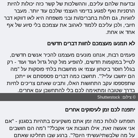
ובדעות שלהם עליכם, וההשלכות של קשר כזה יכולות להיות
הרסניות ואף לפגוע בדימוי העצמי שלכם עוד יותר. מעבר
לזוגיות, גם תלות בחברים/ות ובני משפחה היא לאו דווקא דבר
חיובי, ולכן עליכם ללמוד לאהוב את עצמכם בלי סיוע של אף
אחד או אחת.
לא תמנעו מעצמכם לחוות דברים חדשים
פעמים רבות, אנחנו מונעים מעצמנו להכיר אנשים חדשים,
לטייל במקומות חדשים, להופיע מול קהל גדול ועוד ועוד - רק
בגלל חוסר ביטחון עצמי או מחשבות בלתי פוסקות על "מה
הם יחשבו עליי?". תחשבו כמה דברים פספסתם או ייתכן
שתפספסו עקב התחושות האלו, ותבינו שאתם צריכים לחיות
בדרך שטובה ומתאימה לכם בלי להתחשבן עם אחרים.
© צילום: Shutterstock
יתפנה לכם זמן לעיסוקים אחרים
תופתעו לגלות כמה זמן אתם משקיעים בתהיות בסגנון - "אם
אני אעשה זאת, אילו תגובות אני אקבל?" ו"מה הם חושבים
על מה שלבשתי/עשיתי היום?". ברגע שבו תחליטו שאתם