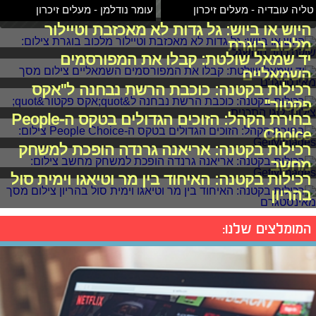
טליה עובדיה - מעלים זיכרון
עומר נודלמן - מעלים זיכרון
היוש או ביוש: גל גדות לא מאכזבת וטיילור
מלכוב בוגרת
יד שמאל שולטת: קבלו את המפורסמים
השמאליים
רכילות בקטנה: כוכבת הרשת נבחנה ל"אקס
פקטור"
בחירת הקהל: הזוכים הגדולים בטקס ה-People
Choice
רכילות בקטנה: אריאנה גרנדה הופכת למשחק
מחשב
רכילות בקטנה: האיחוד בין מר וטיאגו וימית סול
בהריון
המומלצים שלנו: