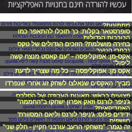
למה כריס פראט חתך את ג'ניפר לורנס
מתמונות?
סופרסטאר בקלות: כך תוכלו להתאפר כמו
הכוכבות הגדולות
בחירה מושלמת? הזוכים הגדולים של טקס
נבחרי הנוער
אקס-מן: אפוקליפסה - "עם קאסט מנצח קשה
ליפול"
אקס מן: אפוקליפסה – כל מה שצריך לדעת
מביך: האקסים שנאלצו לשחק זוג אחרי שנפרדו
פצועים בראש: תאונות העבודה של הסלבס
ג'ניפר לורנס וזאק אפרון ישחקו ב"החממה"
האמריקאית?
ידידים פלוס: ג'ניפר לורנס וליאם המסוורת'
חושפים
זה נגמר: "משחקי הרעב עורבני חקיין - חלק שני"