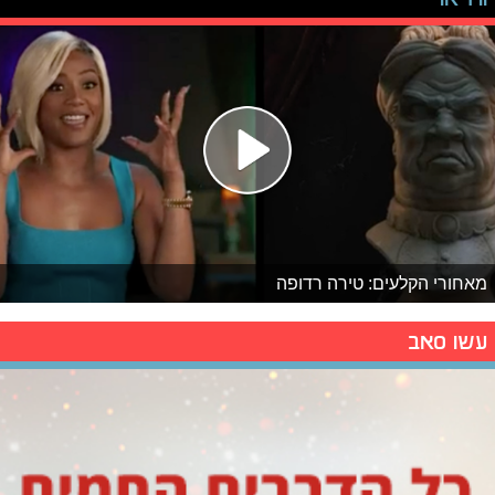
מאחורי הקלעים: טירה רדופה
עשו סאב