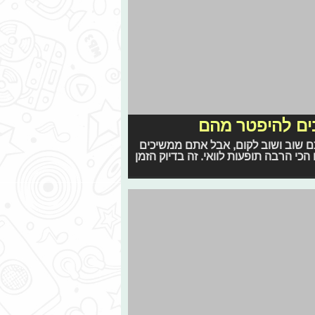
ת
לים. במסגרתה התכנסו כל חיילי
גלים". בצעדה השתתפו חיילי העבר
ים בטקס בו נחשף ההמנון החדש של