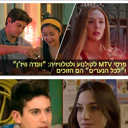
פרסי MTV לקולנוע ולטלוויזיה: ״וונדה וויז׳ן״
ו״לכל הנערים״ הם הזוכים