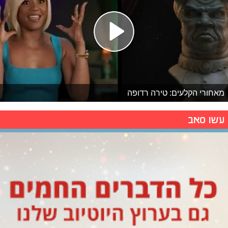
מאחורי הקלעים: טירה רדופה
עשו סאב