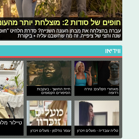
חופים של סודות 2: מוצלחת יותר מהעונה הראשונה
עברה בהצלחה את מבחן העונה השנייה? סדרת הלהיט "חופי
שנה וחצי של ציפייה. זה מה שחשבנו עליה • ביקורת
ווידיאו
מאחורי הקלעים: טירה
חיית החושך - בעקבות
רדופה
הסיפורים הקסומים
טיילור מלכ
טליה עובדיה - מעלים זיכרון
עומר נודלמן - מעלים זיכרון