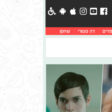
מדים
דה סטורי
שחקו