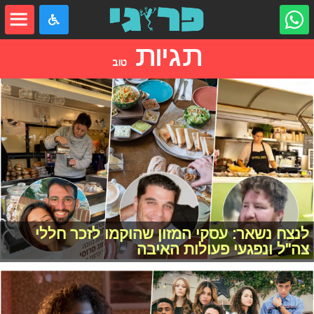
תגיות
טוב
לנצח נשאר: עסקי המזון שהוקמו לזכר חללי
צה"ל ונפגעי פעולות האיבה