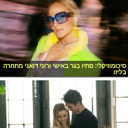
סיכומוזיקלי: סתיו בגר באישי ורוני דואני מתחרה
בליזו