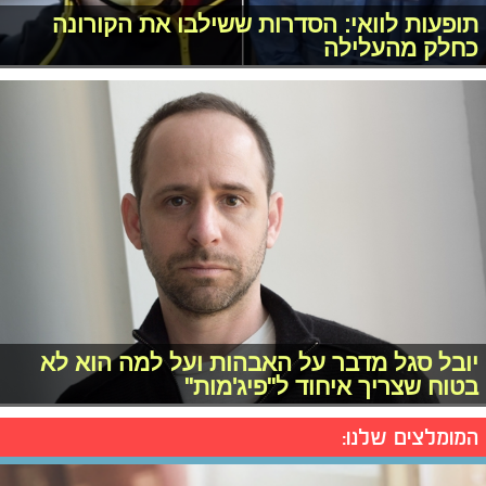
תופעות לוואי: הסדרות ששילבו את הקורונה
כחלק מהעלילה
יובל סגל מדבר על האבהות ועל למה הוא לא
בטוח שצריך איחוד ל"פיג'מות"
המומלצים שלנו: