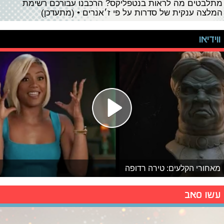
מתלבטים מה לראות בנטפליקס? הרכבנו עבורכם רשימת
המלצה ענקית של סדרות על פי ז׳אנרים • (מתעדכן)
ווידיאו
מאחורי הקלעים: טירה רדופה
עשו סאב