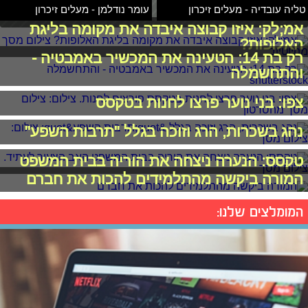
טליה עובדיה - מעלים זיכרון
עומר נודלמן - מעלים זיכרון
אמ;לק: איזו קבוצה איבדה את מקומה בליגת
האלופות?
רק בת 14: הטעינה את המכשיר באמבטיה -
והתחשמלה
צפו: בני נוער פרצו לחנות בטקסס
נהג בשכרות, הרג וזוכה בגלל "תרבות השפע"
טקסס: הנערה ניצחה את הוריה בבית המשפט
המורה ביקשה מהתלמידים להכות את חברם
המומלצים שלנו: