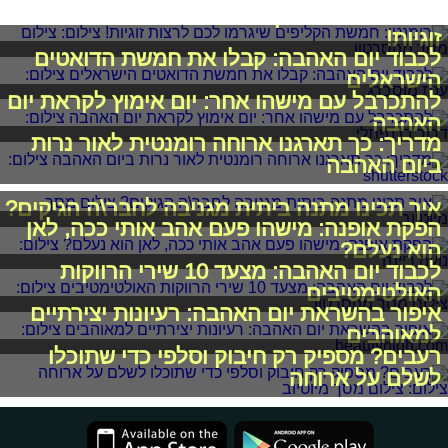
רומנטי: חמשת הקליפים שיגרמו לכם לרצות
זוגיות!
לכבוד יום האהבה: קבלו את חמשת הדואטים
הישראלים
להתכרבל עם מישהו אחר: יום אימוץ לקראת יום
האהבה
מדריך: כך תארגנו ארוחה רומנטית לאור נרות
ביום האהבה
איך תכינו מתנה ביתית מגניבה לחבר\ה הגיקים?
הפקת אופנה: מישהו פעם אהב אותי ככה, לאן
הוא נעלם?
לכבוד יום האהבה: מצעד 10 שירי הרווקות
האולטימטיבים
איפור בהשראת יום האהבה: רעיונות יצירתיים
למאוהבים
רעבים? מספיק רק חיבוק וסלפי כדי שתוכלו
לשלם על ארוחה