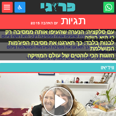
תגיות
יום האהבה 2015
DIY: ציפורניים מאוהבות לט"ו באב
עם סלקציה: הנערה שהעיפו אותה ממסיבה רק
כי היא רווקה
לבנות בלבד: כך תארגנו את מסיבת הפיג'מות
המושלמת
הזוגות הכי לוהטים של עולם המוזיקה
ווידיאו