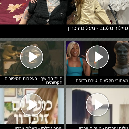
טיילור מלכוב - מעלים זיכרון
חיית החושך - בעקבות הסיפורים
מאחורי הקלעים: טירה רדופה
הקסומים
טליה עובדיה - מעלים זיכרון
עומר נודלמן - מעלים זיכרון