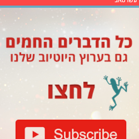
עשו סאב