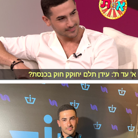
א' עד ת': עידן תלם יחוקק חוק בכנסת?