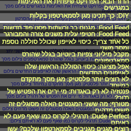
הדור הבא: הפרויקט שיפחית את האלימות
במגרשים
DIY: כך תכינו מגן לסמארטפון בקלות
Food Feed: מגנום בר ורשתות פסט פוד חדשות
Food Feed: חטיפי עלית משנים צורה והמבורגר
חברתי
כל אחד צריך: כיסוי לאייפון שכולל סוללה נוספת
ומסך משני
מקבל מיליוני צפיות ביוטיוב בגלל שהורס
סמארטפונים
אפל מציגה: כיסוי הסוללה הראשון שלה
לאייפונים החדשים
לא רוצים יותר פלסטיק: מגן מסך מתקדם
במיוחד
פנטזיה לא רק באגדות: מי ירים את הפטיש של
ת'ור?
מטורף: מה ששני המגנטים האלה מסוגלים זה
פשוט מדהים
Dude Perfect: תרגילי לקרוס כמו שאף פעם לא
ראיתם
רוצים מגנים מגניבים לסמארטפון שלכם? עשו