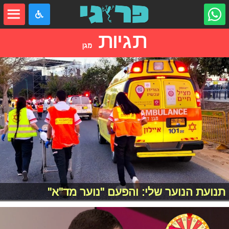
תגיות
מגן
תנועת הנוער שלי: והפעם "נוער מד"א"