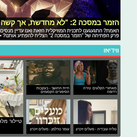
הזמר במסכה 2: "לא מחדשת, אך קשה לפיצוח"
האמת? התגעגענו לתכנית המוזיקלית הזאת ואנו עדיין מנסי
פרק הפתיחה של "הזמר במסכה 2" הצליח להפתיע אותנו? • ביקורת
ווידיאו
מאחורי הקלעים: טירה
חיית החושך - בעקבות
רדופה
הסיפורים הקסומים
טיילור מלכ
טליה עובדיה - מעלים זיכרון
עומר נודלמן - מעלים זיכרון