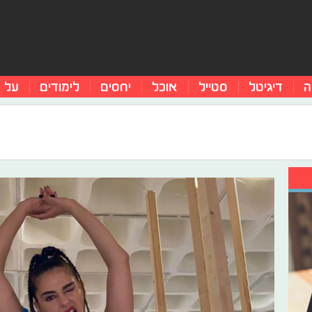
ה
דיגיטל
סטייל
אוכל
יחסים
לימודים
על 