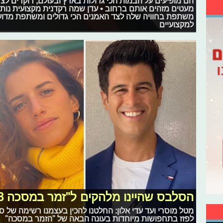
הם מופיעים על הבמות הכי גדולות בארץ ובעולם, רוקדים לצד
מעטים מזהים אותם ברחוב • עדן שמה רקדנית מקצועית נותנ
משתפת בחוויה שלה לצד האמנים הכי גדולים ומשתפת מדוע 
למקצועיים
הסלבס שהיינו מלהקים ל"זמר במסכה 3"
מטל מוסרי ועד עדי אלון: החלטנו להכין בעצמנו רשימה של 
לפזז בתחפושות מיוחדות בעונה הבאה של "הזמר במסכה"