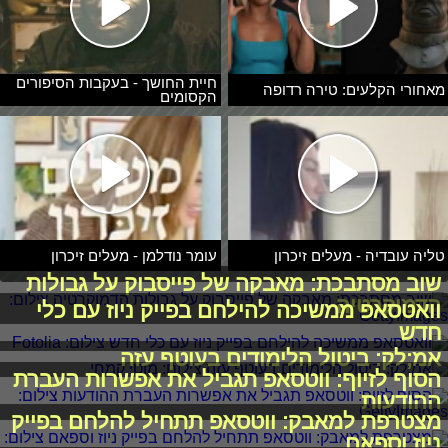
חיית החושך - בעקבות הסיפורים
מאחורי הקלעים: טירה רדופה
הקסומים
טליה עובדיה - מעלים זיכרון
עומר נודלמן - מעלים זיכרון
שוב מסתבכת: מאבקה של פייסבוק על גבולות
הדמוקרטיה
וואטסאפ ממשיכה להילחם בפייק ניוז עם כלי
חדש
אמ;לק: ביטול הלימודים בעוטף עזה
הסוף לזיוף: ווטסאפ תגביל את אפשרות העברת
ההודעות
מצטרפת למאבק: ווטסאפ תתחיל להלחם בפייק
ניוז וספאם