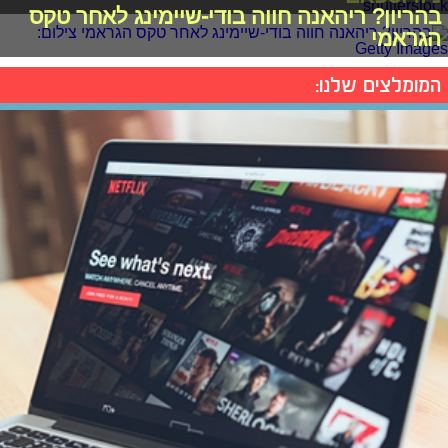
בהריון? ריהאנה חווה בודי-שיימינג לאחר טקס
הגראמי
המומלצים שלנו: