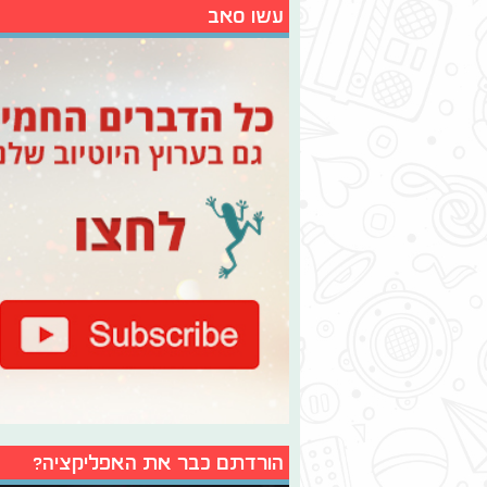
עשו סאב
הורדתם כבר את האפליקציה?