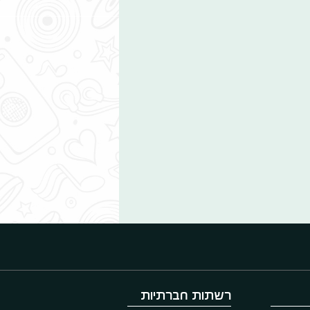
רשתות חברתיות