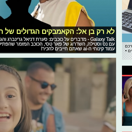
לא רק בן אל: הקאמבקים הגדולים של 
Galaxy Talk - מדברים על כוכבים: סערת דניאל גרינבר
עם נס וסטילה, השדרוג של פאר טסי, הכוכב המזמר שהפתיע או
רכם
עמוד קינוחי ה-ai שאתם חייבים להכיר!
ם •