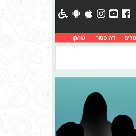
מדים
דה סטורי
שחקו