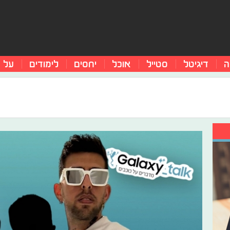
ה
דיגיטל
סטייל
אוכל
יחסים
לימודים
על 