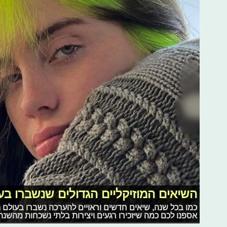
השיאים המוזיקליים הגדולים שנשברו בעולם 
רכילות בקטנה: לנואה סנטינאו יש חבר
אספנו לכם כמה שיזכירו רגעים ויצירות בלתי נשכחות מהשנה
השבוע ב"רכילות בקטנה": סגירת המעגל של נועה קירל, טיילור