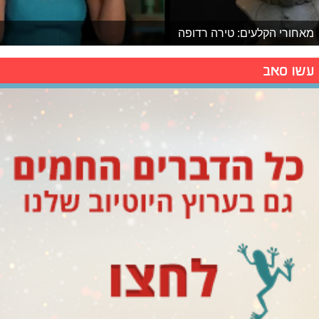
מאחורי הקלעים: טירה רדופה
עשו סאב