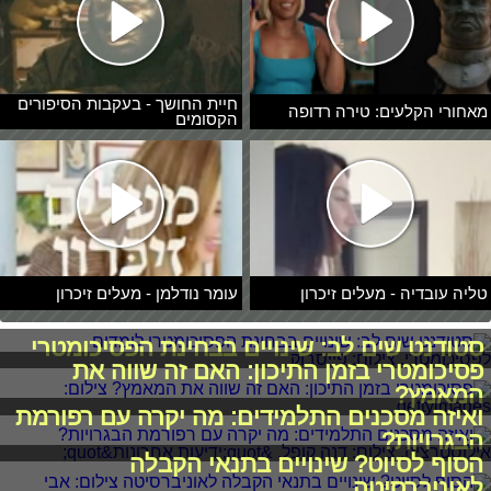
חיית החושך - בעקבות הסיפורים
מאחורי הקלעים: טירה רדופה
הקסומים
טליה עובדיה - מעלים זיכרון
עומר נודלמן - מעלים זיכרון
סטודנט שים לב: שינויים בבחינת הפסיכומטרי
פסיכומטרי בזמן התיכון: האם זה שווה את
המאמץ?
ואיזה מסכנים התלמידים: מה יקרה עם רפורמת
הבגרויות?
הסוף לסיוט? שינויים בתנאי הקבלה
לאוניברסיטה