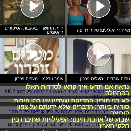
חיית החושך - בעקבות הסיפורים
מאחורי הקלעים: טירה רדופה
הקסומים
טליה עובדיה - מעלים זיכרון
עומר נודלמן - מעלים זיכרון
נראה אם תדעו איך קראו לסדרות האלו
בהתחלה
לא בני חורין: המדינות שעדיין אין בהן חירות
סודית ביותר: הדברים שלא ידעתם על צפון
קוריאה
שבוע של אהבת חינם: הפעילויות שחיברו בין
חלקי הארץ