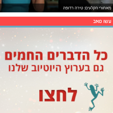
מאחורי הקלעים: טירה רדופה
עשו סאב