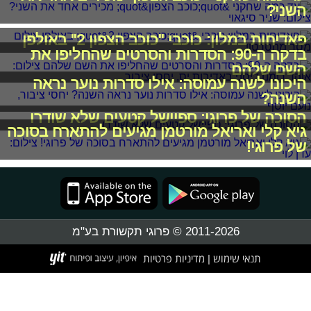
השני?
פאדיחות במלון: כוכבי "כוכב הצפון 2" באולפן
בדקה ה-90: הסדרות והסרטים שהחליפו את
השם שלהם
היכונו לשנה עמוסה: אילו סדרות נוער נראה
השנה?
הסוכה של פרוגי: ספיישל קטעים שלא שודרו
גיא קלי ואריאל מורטמן מגיעים להתארח בסוכה
של פרוגי!
2011-2026 © פרוגי תקשורת בע"מ
תנאי שימוש
מדיניות פרטיות
|