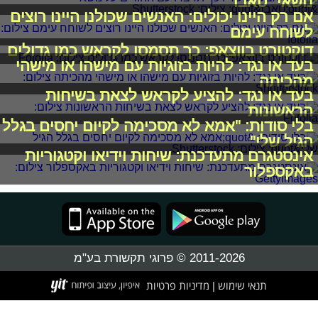
נושאי "טאבו"
אם רק היינו יכולים: האנשים שכולנו היינו רוצים
לשוחח עימם
דוקטורט בווצאפ: כך תסמסו לקראש כמו גדולים
בעד או נגד: להיות בזוגיות עם מישהו או מישהי
מהכיתה
בעד או נגד: להציע לקראש לצאת בשיחות
הראשונות
בלי סודות: "אמא לא מסכימה לקיום יחסים בגלל
הגיל שלי"
אינסטגרם מתעדכנת: שיחות וידיאו וקטגוריות
באקספלור
2011-2026 © פרוגי תקשורת בע"מ
תנאי שימוש
מדיניות פרטיות
|