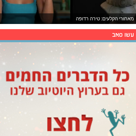
מאחורי הקלעים: טירה רדופה
עשו סאב