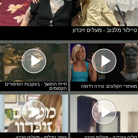
טיילור מלכוב - מעלים זיכרון
חיית החושך - בעקבות הסיפורים
מאחורי הקלעים: טירה רדופה
הקסומים
טליה עובדיה - מעלים זיכרון
עומר נודלמן - מעלים זיכרון