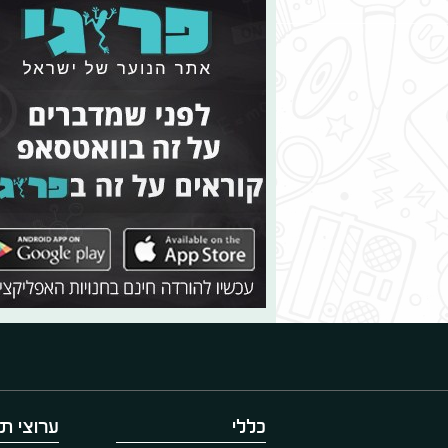
כללי
ערוצי תו