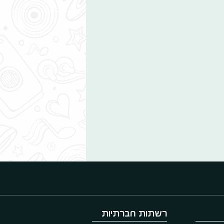
רשתות חברתיות