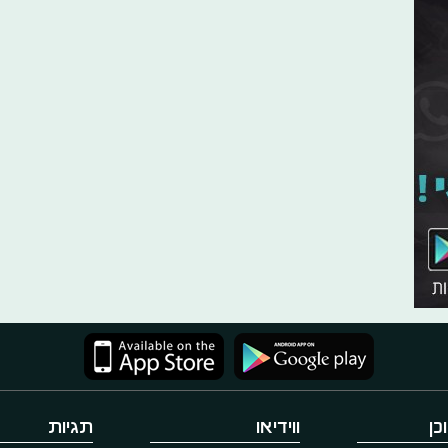
כן
ווידיאו
תגיות