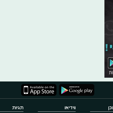
כן
ווידיאו
תגיות