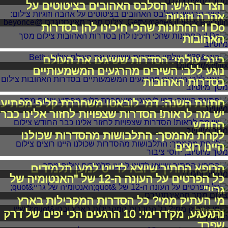
הצד הרגיש: הסלבס האהובים בציטוטים על
אהבה וזוגיות
I Do: החתונות שהכי חיכינו להן בסדרות
האהובות
בינג' עולמי: הסדרות ששיגעו את העולם
נוגע ללב: השירים מהרגעים המשמעותיים
בסדרות האהובות
חתונת השנה: דמי לובאטו משחררת קליפ מפתיע
יש מה לראות! הסדרות שצפויות לחזור אלינו כבר
החודש
לקחת מהמסך: התלבושות מהסדרות שכולנו
היינו רוצים
הרופא החתיך שיוצא לדייט למען תלמידים
כל הפרטים על העונה ה-12 של "האנטומיה של
גריי"
מי העתיק ממי? כל הסדרות המקבילות בארץ
ובחו"ל
נתגעגע, מק'דרימי: 10 הרגעים הכי יפים של דרק
שפרד