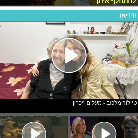
להתחלף איתן
ווידיאו
טיילור מלכוב - מעלים זיכרון