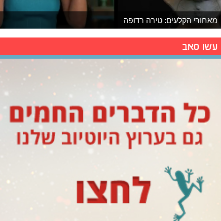
מאחורי הקלעים: טירה רדופה
עשו סאב