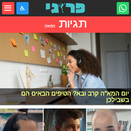
תגיות
המאה
יום המא"ה קרב ובא? הטיפים הבאים הם
בשבילכן