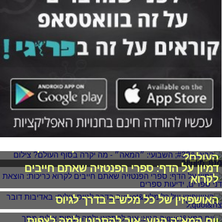
הבינג' השבועי: ״המאה״ - מה יקרה בסוף
העולם?
דמיון על הדף: ספרי הפנטזיה שאתם חייבים
לקרוא
האושפיזין של כל מלש"ב בדרך לגיוס
יום המא"ה הגיע: איך להתכונן ולמה לצפות