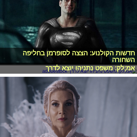
חדשות הקולנוע: הצצה לסופרמן בחליפה
השחורה
אמ;לק: משפט נתניהו יוצא לדרך