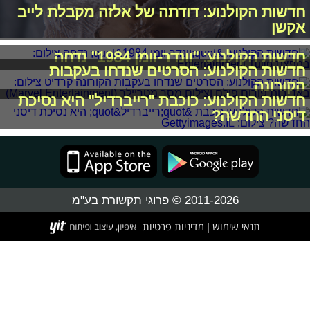
חדשות הקולנוע: דודתה של אלזה מקבלת לייב
אקשן
חדשות הקולנוע: "וונדר-וומן 1984" נדחה
חדשות הקולנוע: הסרטים שנדחו בעקבות
הקורונה
חדשות הקולנוע: כוכבת "רייברדיל" היא נסיכת
דיסני החדשה?
2011-2026 © פרוגי תקשורת בע"מ
תנאי שימוש
מדיניות פרטיות
|