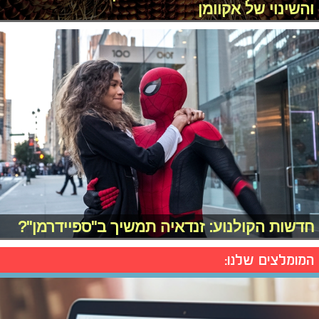
והשינוי של אקוומן
חדשות הקולנוע: זנדאיה תמשיך ב"ספיידרמן"?
המומלצים שלנו: