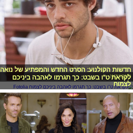
חדשות הקולנוע: הסרט החדש והמפתיע של נואה
סנטינאו
לקראת ט"ו בשבט: כך תגרמו לאהבה ביניכם
לצמוח