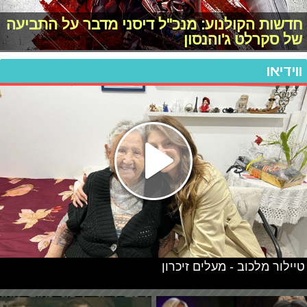
חדשות הקולנוע: מנכ"ל דיסני מדבר על התביעה
של סקרלט ג'והנסון
ווידיאו
טיילור מלכוב - מעלים זיכרון