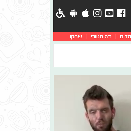
מדים
דה סטורי
שחקו