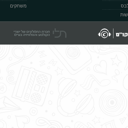
לבס
משחקים
שות