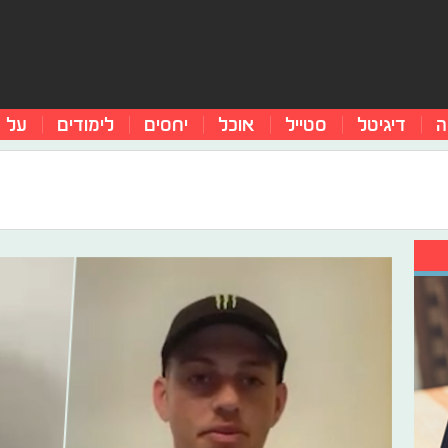
ה
דיגיטל
סטייל
אוכל
יחסים
לימודים
על 