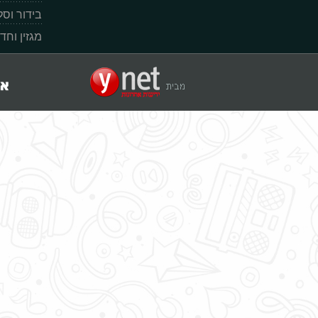
בידור וס
מגזין וחד