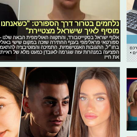
נלחמים בטרור דרך הספורט: "כשאנחנו מ
מוסיף לאיך שישראל מצטיירת"
אלוף ישראל בסקיייטבורד, והתקווה האולימפית הבאה שלנו - 
ספורטאי פראלימפי בענף החתירה שזכה במקום שישי באולימ
בחו״ל, התגובות האנטישמיות, התמיכה והמוטיבציה להתאמן ג
רכם
הפציעה במנהרות עזה שגרמה לאובדן כמעט מלא של ראייתו 
ם •
את חייו