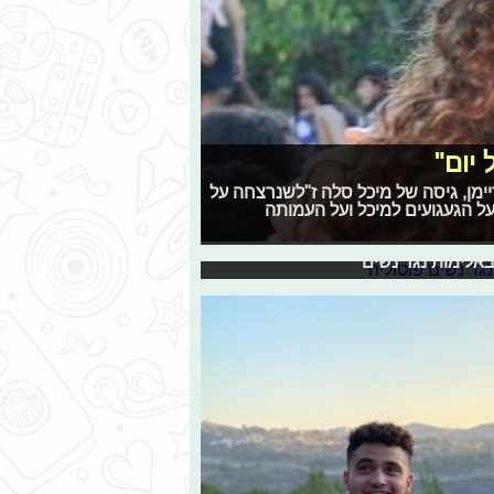
יום"
ם בנושא האלימות נגד
יימן, גיסה של מיכל סלה ז"לשנרצחה על
ל הגעגועים למיכל ועל העמותה
ם. לכן, לכבוד המועד הכה משמעותי
באלימות נגד נשים