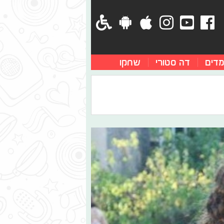
מדים
דה סטורי
שחקו