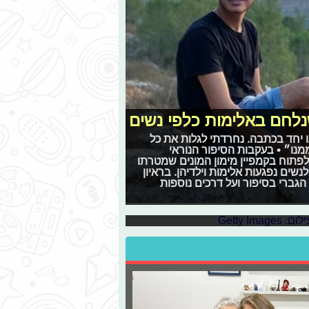
נלחם באלימות כלפי נשים
 יחד בכתבה. נחרדתי לגלות את כל
נו״ • בעקבות הסיפור הנוראי
ירה איסקוב, שחר דודאי בן ה-16 החליט לפתוח בקמפיין מימון המונים שמטרתו
ם בקהילת הלהט"ב
ם נפגעות אלימות וילדיהן. בראיון
לכם לקחת חלק משמעותי במאבק עבור
גברי בסיפור ועל דרכים נוספות
בר שתמיד רציתם לעשות, אך חששתם:
הט"ב והנזקים העצומים של