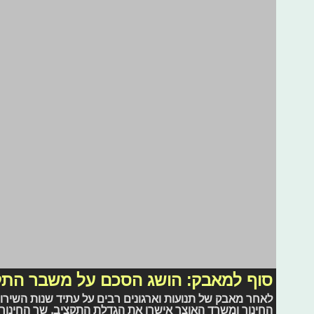
אינסטוש
נבחרי השנה
רשת
ערוץ Zoom
דאנסטורי
סוי לונה
הבה
אליאנה תדהר
פסטיגל
לבס
משחקים
שות