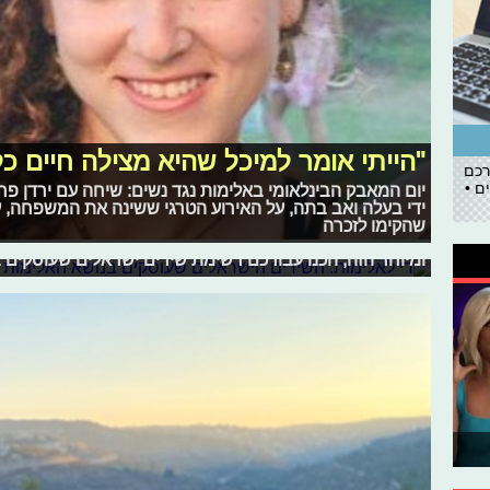
"הייתי אומר למיכל שהיא מצילה חיים כל 
רכם
די לאלימות: השירים הישראלים שעוסקי
ם •
יום המאבק הבינלאומי באלימות נגד נשים: שיחה עם ירדן פר
ידי בעלה ואב בתה, על האירוע הטרגי ששינה את המשפחה, ע
נשים
שהקימו לזכרה
היום (ה'), חל יום המאבק הבינלאומי למניעת אלימות נגד נשי
ומיוחד הזה, הכנו עבורכם רשימת שירים ישראלים שעוסקים 