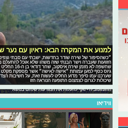
למנוע את המקרה הבא: ראיון עם נער ש
״כשהסיפור של שירה שודר בחדשות, ישבתי עם סבתי וצפינו
הזוועות שעברה וישר הבנתי שזה משהו שלא אוכל להתעלם ממ
שחשפה לא מזמן ש
עשו ואל תעשו: כשההורים אינם תומכי
גיוס כסף למען עמותת ״אישה לאישה״ אשר מספקת מקלט לנשי
לכבוד חודש הגאווה, הכנו עבורכם רשימת טיפים שיסייעו 
שערכנו עמו סיפר מדוע החליט לעשות זאת, על חשיבות הצד ה
הקהילה - מבלי לצאת מהבית. כן כן, אנחנו מדברים על הד
שיכולות לגרום לצמצום התופעה הנוראה הזו
בעזרת הכתבה הבאה, תוכלו לשוחח עם הוריכם על קהילת הל
ההומופוביה - ואף להעלות את המודעות שלהם בנושא
ווידיאו