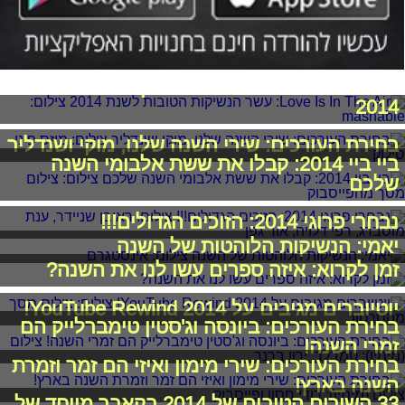
Love Is In The Air: עשר הנשיקות הטובות לשנת
2014
בחירת העורכים: שירי השנה שלנו, מוקי ושנדליר
ביי ביי 2014: קבלו את ששת אלבומי השנה
שלכם
נבחרי פרוגי 2014: הזוכים הגדולים!!!
יאמי: הנשיקות הלוהטות של השנה
זמן לקרוא: איזה ספרים עשו לנו את השנה?
יוטיוברים מגיבים על YouTube Rewind 2014!
בחירת העורכים: ביונסה וג'סטין טימברלייק הם
זמרי השנה!
בחירת העורכים: שירי מימון ואיזי הם זמר וזמרת
השנה בארץ!
33 השירים הטובים של 2014 בקאבר מיוחד של