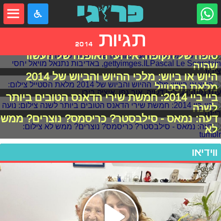
תגיות
2014
סופה של תקופה: אירועי האופנה של העשור
שהיה
היוש או ביוש: מלכי ההיוש והביוש של 2014
מלאת הסטייל
ביי ביי 2014: חמשת שירי הדאנס הטובים ביותר
לשנה
דעה: נמאס - סילבסטר? כריסמס? נוצרים? ממש
לא
ווידיאו