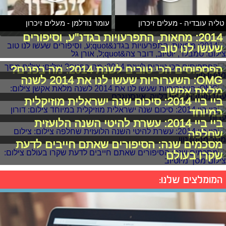
טליה עובדיה - מעלים זיכרון
עומר נודלמן - מעלים זיכרון
2014: מחאות, התפרעויות בגדנ"ע, וסיפורים
שעשו לנו טוב
הפספוסים הכי טובים לשנת 2014: מה בפנים?
OMG: השערוריות שעשו לנו את 2014 לשנה
מלאת אקשן
ביי ביי 2014: סיכום שנה ישראלית מוזיקלית
במיוחד
ביי ביי 2014: עשרת להיטי השנה הלועזית
שחלפה
מסכמים שנה: הסיפורים שאתם חייבים לדעת
שקרו בעולם
המומלצים שלנו: