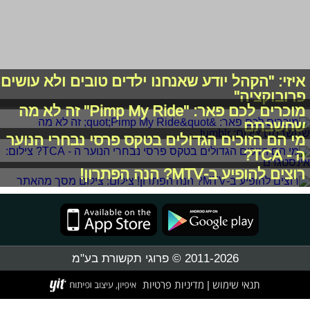
איזי: "הקהל יודע שאנחנו ילדים טובים ולא עושים
פרובוקציה"
מוכרים לכם פאר: "Pimp My Ride" זה לא מה
שחשבתם
מי הם הזוכים הגדולים בטקס פרסי נבחרי הנוער
ה - TCA?
רוצים להופיע ב-MTV? הנה הפתרון!
2011-2026 © פרוגי תקשורת בע"מ
תנאי שימוש
מדיניות פרטיות
|