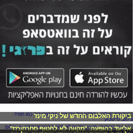
ביקורת האלבום החדש של ניקי מינז'
אליעד בהופעה: "מקווה לא לחטוף סחרחורת"