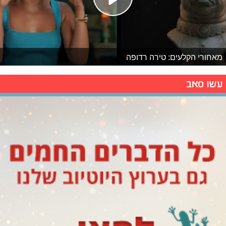
מאחורי הקלעים: טירה רדופה
עשו סאב