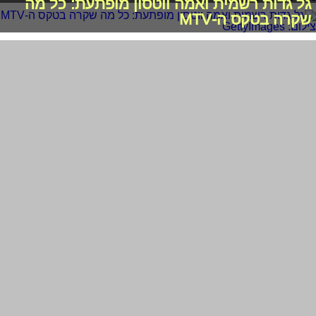
גל גדות רשמית ואמה ווטסון מופתעת: כל מה
שקרה בטקס ה-MTV