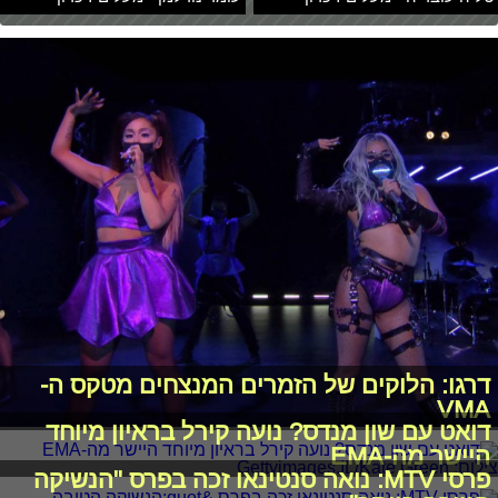
דרגו: הלוקים של הזמרים המנצחים מטקס ה-
VMA
דואט עם שון מנדס? נועה קירל בראיון מיוחד
היישר מה-EMA
פרסי MTV: נואה סנטינאו זכה בפרס "הנשיקה