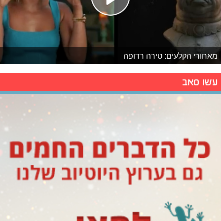
מאחורי הקלעים: טירה רדופה
עשו סאב