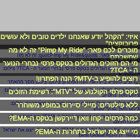
איזי: "הקהל יודע שאנחנו ילדים טובים ולא עושים
פרובוקציה"
מוכרים לכם פאר: "Pimp My Ride" זה לא מה
שחשבתם
מי הם הזוכים הגדולים בטקס פרסי נבחרי הנוער
ה - TCA?
רוצים להופיע ב-MTV? הנה הפתרון!
טקס פרסי הקולנוע של "MTV": רשימת הזוכים
ללא פילטרים: מיילי סיירוס במופע משוחרר
כמה פרסים יקחו וואן דיירקשן בטקס ה-EMA?
מי ייצג את ישראל בתחרות ה-EMA?