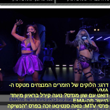
דרגו: הלוקים של הזמרים המנצחים מטקס ה-
VMA
דואט עם שון מנדס? נועה קירל בראיון מיוחד
היישר מה-EMA
פרסי MTV: נואה סנטינאו זכה בפרס "הנשיקה