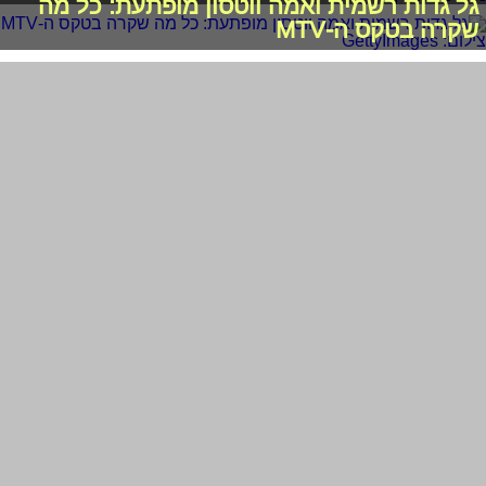
גל גדות רשמית ואמה ווטסון מופתעת: כל מה
שקרה בטקס ה-MTV