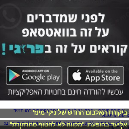
ביקורת האלבום החדש של ניקי מינז'
אליעד בהופעה: "מקווה לא לחטוף סחרחורת"