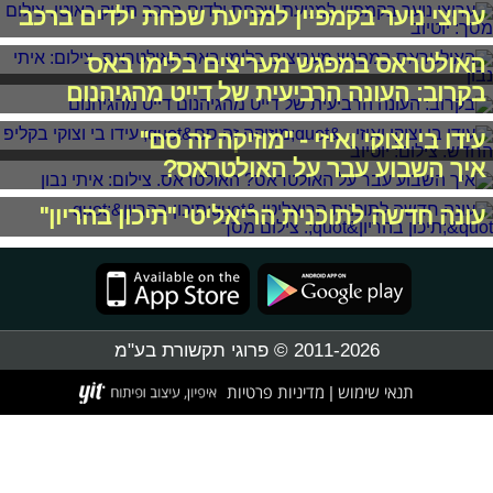
ערוצי נוער בקמפיין למניעת שכחת ילדים ברכב
האולטראס במפגש מעריצים בלימו באס
בקרוב: העונה הרביעית של דייט מהגיהנום
עידו בי וצוקי ואיזי - "מוזיקה זה סם"
איך השבוע עבר על האולטראס?
עונה חדשה לתוכנית הריאליטי "תיכון בהריון"
2011-2026 © פרוגי תקשורת בע"מ
תנאי שימוש
מדיניות פרטיות
|