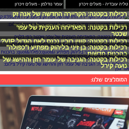
טליה עובדיה - מעלים זיכרון
עומר נודלמן - מעלים זיכרון
רכילות בקטנה: הקריירה החדשה של אנה זק
רכילות בקטנה: האיחוד המיוחד של "גאליס"
רכילות בקטנה: הפאדיחה הענקית של עפר
שכטר
רכילות בקטנה: קווין רובין נכנס לאח הגדול VIP?
רכילות בקטנה: בן זיני בליהוק מפתיע ו"כפולה"
בהכנות חדשות
רכילות בקטנה: הגניבה של עומר חזן וההישג של
נועה קירל
המומלצים שלנו: