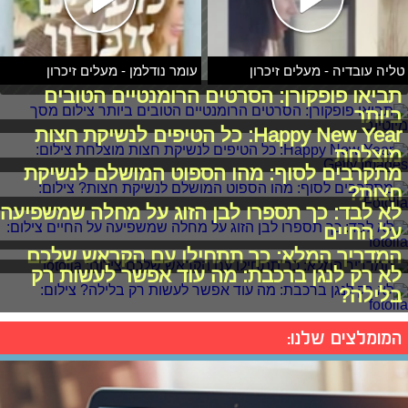
טליה עובדיה - מעלים זיכרון
עומר נודלמן - מעלים זיכרון
תביאו פופקורן: הסרטים הרומנטיים הטובים
ביותר
Happy New Year: כל הטיפים לנשיקת חצות
מוצלחת
מתקרבים לסוף: מהו הספוט המושלם לנשיקת
חצות?
לא לבד: כך תספרו לבן הזוג על מחלה שמשפיעה
על החיים
המדריך המלא: כך תתחילו עם הקראש שלכם
לא רק לנגן ברכבת: מה עוד אפשר לעשות רק
בלילה?
המומלצים שלנו: