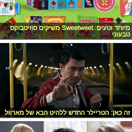
מיוחד וטעים: Sweetweet משיקים סוויטבוקס
טבעוני
זה כאן: הטריילר החדש ללהיט הבא של מארוול