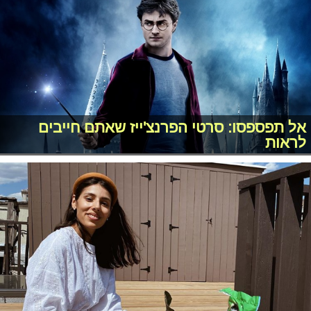
אל תפספסו: סרטי הפרנצ'ייז שאתם חייבים
לראות