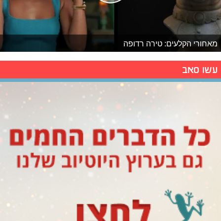
מאחורי הקלעים: טירה רדופה
עשו סאב