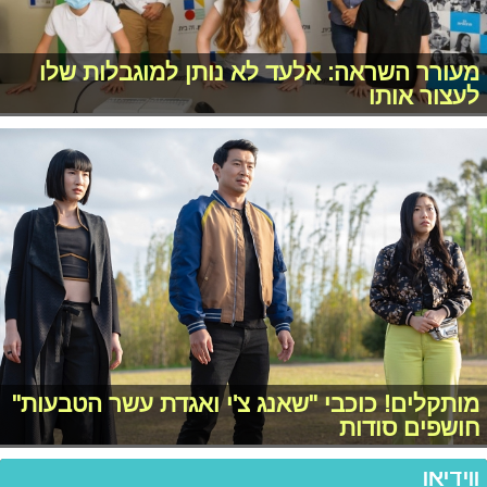
מעורר השראה: אלעד לא נותן למוגבלות שלו
לעצור אותו
מותקלים! כוכבי "שאנג צ'י ואגדת עשר הטבעות"
חושפים סודות
ווידיאו