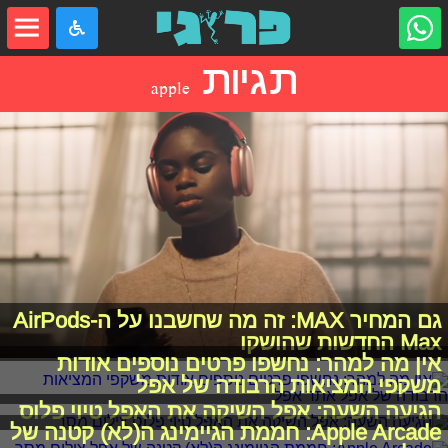
תגיות
apple
גם המחיר MAX: זה מה שחשבנו על ה-AirPods
Max החדשות שהושקו
אין מה למהר: נחשפו פרטים נוספים אודות
משקפי המציאות הרבודה של אפל
הגיעה השעה: אפל השיקה את האפל טיוי פלוס
Apple Arcade: חממת הגיימינג ה(לא) קטנה של