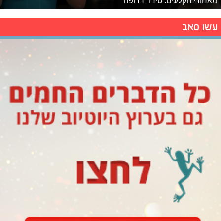
מאחורי הקלעים: טירה רדופה
עשו סאב