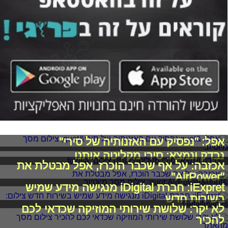
אפל: "נפסיק עם האזנותיה של סירי"
נבדק ונמצא: סירי מקליטה אותנו
אכזבה: על אף שכבר הוכרז, אפל מבטלת את
"AirPower"
iExpret: חברת iDigital מנגישה מידע שמיש
בשירות חדש
לא יקר: שלושת שירותי המוזיקה שכדאי לכם
להכיר