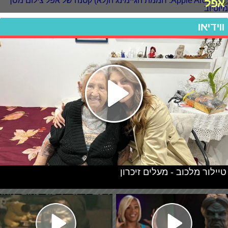
אפל
ווידיאו
טיילור מלכוב - מעלים זיכרון