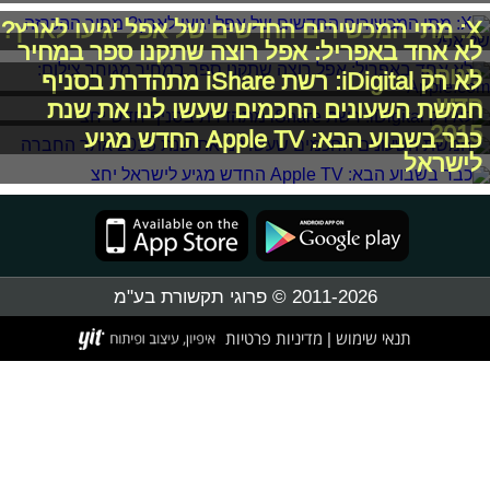
X: מתי המכשירים החדשים של אפל יגיעו לארץ?
לא אחד באפריל: אפל רוצה שתקנו ספר במחיר
מגוחך
לא רק iDigital: רשת iShare מתהדרת בסניף
חדש
חמשת השעונים החכמים שעשו לנו את שנת
2015
כבר בשבוע הבא: Apple TV החדש מגיע
לישראל
2011-2026 © פרוגי תקשורת בע"מ
תנאי שימוש
מדיניות פרטיות
|