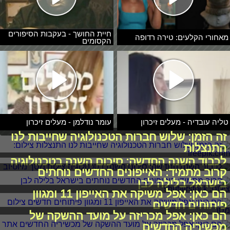
חיית החושך - בעקבות הסיפורים
מאחורי הקלעים: טירה רדופה
הקסומים
טליה עובדיה - מעלים זיכרון
עומר נודלמן - מעלים זיכרון
זה הזמן: שלוש חברות הטכנולוגיה שחייבות לנו
התנצלות
לכבוד השנה החדשה: סיכום השנה בטכנולוגיה
קרוב מתמיד: האייפונים החדשים נוחתים
בישראל בלילה לבן
הם כאן: אפל משיקה את האייפון 11 ומגוון
פיתוחים חדשים
הם כאן: אפל מכריזה על מועד ההשקה של
מכשיריה החדשים