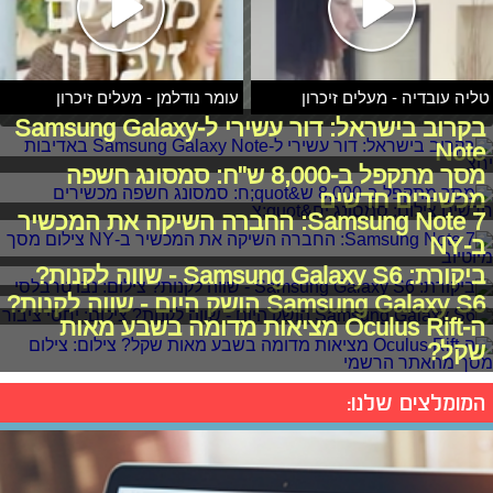
טליה עובדיה - מעלים זיכרון
עומר נודלמן - מעלים זיכרון
בקרוב בישראל: דור עשירי ל-Samsung Galaxy
Note
מסך מתקפל ב-8,000 ש"ח: סמסונג חשפה
מכשירים חדשים
Samsung Note 7: החברה השיקה את המכשיר
ב-NY
ביקורת: Samsung Galaxy S6 - שווה לקנות?
Samsung Galaxy S6 הושק היום - שווה לקנות?
ה-Oculus Rift מציאות מדומה בשבע מאות
שקל?
המומלצים שלנו: